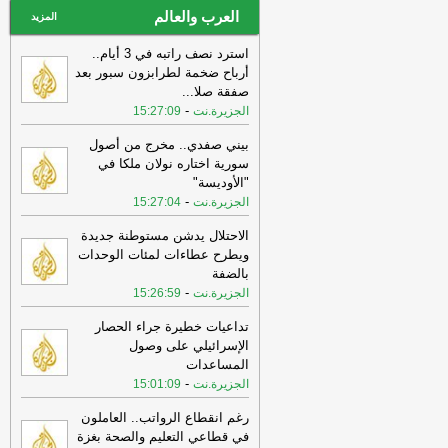
العرب والعالم
المزيد
استرد نصف راتبه في 3 أيام..
أرباح ضخمة لطرابزون سبور بعد
صفقة صلا
...
-
الجزيرة.نت
15:27:09
بيني صفدي.. مخرج من أصول
سورية اختاره نولان ملكا في
"الأوديسة"
-
الجزيرة.نت
15:27:04
الاحتلال يدشن مستوطنة جديدة
ويطرح عطاءات لمئات الوحدات
بالضفة
-
الجزيرة.نت
15:26:59
تداعيات خطيرة جراء الحصار
الإسرائيلي على وصول
المساعدات
-
الجزيرة.نت
15:01:09
رغم انقطاع الرواتب.. العاملون
في قطاعي التعليم والصحة بغزة