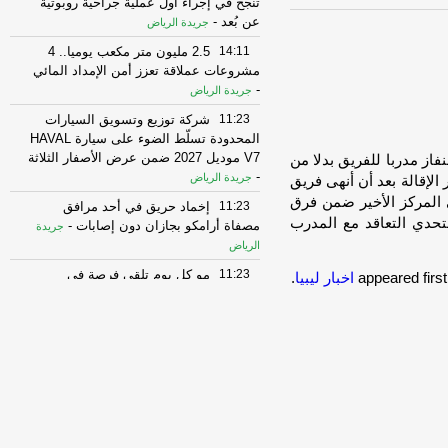
تنجح في إجراء أول عملية جراحية روبوتية
عن بُعد
-
جريدة الرياض
14:11
2.5 مليون متر مكعب يوميا.. 4
مشروعات عملاقة تعزز أمن الإمداد المائي
-
جريدة الرياض
11:23
شركة توزيع وتسويق السيارات
المحدودة تسلّط الضوء على سيارة HAVAL
V7 موديل 2027 ضمن عرض الأصفار الثلاثة
از مدربا للفريق بدلا من
-
جريدة الرياض
الإقالة بعد أن أنهى فريق
المركز الأخير ضمن فرق
11:23
إخماد حريق في أحد مرافق
لتحدي التعاقد مع المدرب
مصفاة أرامكو بجازان دون إصابات
-
جريدة
الرياض
11:23
مو كل يوم تلقى فرصة في
اخبار ليبيا
.
السليمانية، الملز، الزهراء وشرق الرياض…
وبأسعار تبدأ من 2,300 ريال للمتر !
-
جريدة
الرياض
02:01
ميزانية الربع الثاني 2026..
الإيرادات تتحسن والإنفاق يتسارع
-
جريدة
الرياض
02:01
«السكري» تاريخ يُؤرّخ واقتصاد