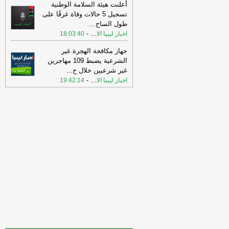
أعلنت هيئة السلامة الوطنية
جريدة الرياض
تسجيل 5 حالات وفاة غرقًا على
20:22
«هيئة النقل» تُنظّم نشاط نقل
طول الساح
...
البضائع بالدراجات الآلية عبر لائحة تنفيذية
-
...
اخبار ليبيا الا
18:03:40
جديدة
-
جريدة الرياض
جهاز مكافحة الهجرة غير
17:33
الأسهم العالمية تتجه نحو تحقيق
الشرعية يضبط 109 مهاجرين
أقوى مكاسب أسبوعية لها منذ مايو
-
جريدة
غير شرعيين خلال ح
...
الرياض
-
...
اخبار ليبيا الا
19:42:14
17:33
الذهب يتجه لأفضل أداء أسبوعي
منذ يناير مع تراجع المخاوف من التضخم
-
جريدة الرياض
17:33
النفط يتراجع مع ترقب اتفاقات
السلام لاستئناف تدفقات "هرمز"
-
جريدة
الرياض
14:46
المركزي الروسي يُخفض سعر
صرف الروبل أمام العملات الرئيسة
-
جريدة
الرياض