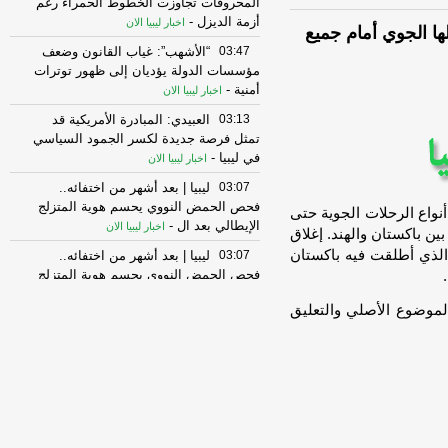
المحروقات تجاوزت الخطوط الحمراء رغم
أزمة الديزل
-
اخبار ليبيا الان
لها الجوي أمام جميع
03:47
“الأشهب”: غياب القانون وضعف
مؤسسات الدولة يؤديان إلى ظهور توترات
أمنية
-
اخبار ليبيا الان
03:13
العبيدي: المبادرة الأمريكية قد
تمثل فرصة جديدة لكسر الجمود السياسي
في ليبيا
-
اخبار ليبيا الان
03:07
ليبيا | بعد أشهر من اختفائه..
فحص الحمض النووي يحسم هوية المتزلج
نواع الرحلات الجوية حتى
الإيطالي بعد ال
-
اخبار ليبيا الان
د التوترات بين باكستان والهند. إغلاق
 الذي أطلقت فيه باكستان
03:07
ليبيا | بعد أشهر من اختفائه..
فحص الحمض النووي يحسم هوية المتزلج
الإيطالي بعد ال
-
اخبار ليبيا الان
لموضوع الأصلي والتعليق
02:37
“التاجوري”: تمكين الإدارة المحلية
وتكامل المؤسسات مفتاح تحسين الخدمات
في بنغازي
-
اخبار ليبيا الان
02:31
إنقاذ 29 مهاجرا غير نظامي قبالة
سرت بعد انتشالهم من البحر
-
اخبار ليبيا الان
02:31
إنقاذ 29 مهاجرا غير نظامي قبالة