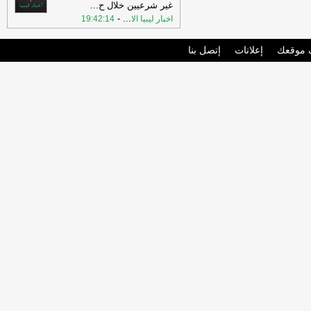
غير شرعيين خلال ح
...
-
...
اخبار ليبيا الا
19:42:14
موقعك
إعلانات
إتصل بنا