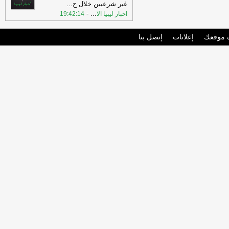
غير شرعيين خلال ح
...
-
...
اخبار ليبيا الا
19:42:14
موقعك
إعلانات
إتصل بنا