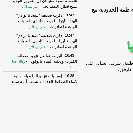
للنفط مسعود سليمان أن التمويل الجديد
يمنح قطاع النفط دف
-
اخبار ليبيا الان
 طينة الحدودية مع
16:47
ذكرت صحيفة “تلينجانا تو دي”
الهندية أن ليبيا برزت كإحدى الوجهات
الواعدة لصادرات
-
اخبار ليبيا الان
16:47
ذكرت صحيفة “تلينجانا تو دي”
الهندية أن ليبيا برزت كإحدى الوجهات
الواعدة لصادرات
-
اخبار ليبيا الان
16:43
البريقة تواصل تزويد محطات
الكهرباء وتحلية المياه بالوقود .
-
وكالة الأنباء
 طينة، شرقي تشاد، على
الليبية
دارفور.
16:28
إسبانيا تمنح إيطاليا مهلة نهائية
لإنهاء الضوابط الحدودية بسبب أزمة سبتة .
-
وكالة الأنباء الليبية
16:26
شرق ليبيا على مسار أطول
كسوف كلي للشمس خلال هذا القرن
-
اخبار
ليبيا الان
16:22
منظمة البراري تحذر من تصاعد
الصيد الجائر والاتجار غير المشروع بالطرائد
-
.
وكالة الأنباء الليبية