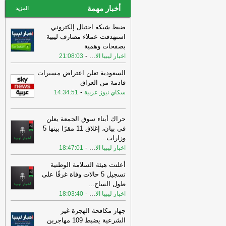
أخبار مهمة
المزيد
ضبط شبكة احتيال إلكتروني
استهدفت عملاء مصارف ليبية
بصفحات وهمية
-
...
اخبار ليبيا الا
21:08:03
السعودية تعلن اعتراض مسيرات
قادمة من العراق
-
سكاي نيوز عربية
14:34:51
حراك أبناء سوق الجمعة يعلن
في بيان، إغلاق 11 مقرًا بينها 5
وزارات
...
-
...
اخبار ليبيا الا
18:47:01
أعلنت هيئة السلامة الوطنية
تسجيل 5 حالات وفاة غرقًا على
طول الساح
...
-
...
اخبار ليبيا الا
18:03:40
جهاز مكافحة الهجرة غير
الشرعية يضبط 109 مهاجرين