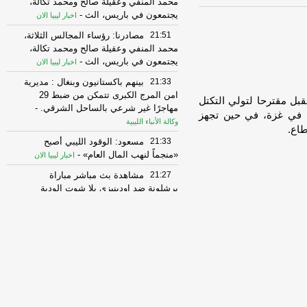
محمد المنفي وعقيلة صالح ومحمد تكالة،
يجتمعون في باريس، الث
-
اخبار ليبيا الان
21:51
مصادرنا: رؤساء المجالس الثلاثة،
محمد المنفي وعقيلة صالح ومحمد تكالة،
يجتمعون في باريس، الث
-
اخبار ليبيا الان
21:33
بينهم باكستانيون وبنغال : مديرية
امن المرج الكبرى تتمكن من ضبط 29
قبل مقترحا لتولي التكتل
مهاجرًا غير شرعي بالساحل الشرقي.
-
رهم في غزة، في حين تجهز
وكالة الأنباء الليبية
21:33
مسعود: الوقود الليبي أصبح
«منجماً لنهب المال العام»
-
اخبار ليبيا الان
21:27
مشاهدة بث مباشر مباراة
برشلونة ضد اودينيزي يلا شوت الودية
للموسم الجديد 2026
-
اخبار ليبيا الان
21:25
الديباني: القبول بنظرية المؤامرة
فوَّت على الليبيين فرصاً عديدة
-
اخبار ليبيا
الان
21:23
باريس على موعد للقاء تكالة
وعقيلة صالح لدفع المسار السياسي
والانتخابي في ليبيا
-
اخبار ليبيا الان