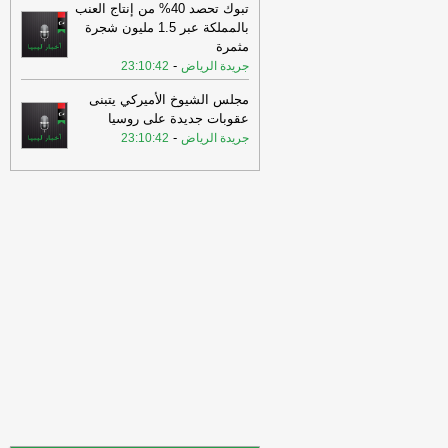
تبوك تحصد 40% من إنتاج العنب
20:54
اجتماعي طرابلس المركز يدين
بالمملكة عبر 1.5 مليون شجرة
تصاعد الانفلات الامني بأحياء وأسواق
مثمرة
العاصمة
-
اخبار ليبيا الان
-
جريدة الرياض
23:10:42
20:52
الحكومة التركية: اتفاقية “مكة
مجلس الشيوخ الأميركي يتبنى
للدفاع المشترك” لا تتعارض مع التزامات
عقوبات جديدة على روسيا
أنقرة تجاه ح
-
اخبار ليبيا الان
-
جريدة الرياض
23:10:42
20:52
الحكومة التركية: اتفاقية “مكة
للدفاع المشترك” لا تتعارض مع التزامات
أنقرة تجاه ح
-
اخبار ليبيا الان
20:48
شاهد| مواطنون يصطادون حيوان
“صيد الليل” في جنوب الجبل الأخضر.
-
اخبار
ليبيا الان
20:48
طرابلس تحتضن الملتقى الليبي
التركي لعمليات زراعة الكبد تحت شعار (
نحو بناء برنامج وطني مستدام لزراعة الكبد
-
).
وكالة الأنباء الليبية