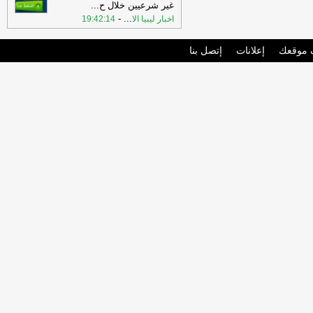
غير شرعيين خلال ح
...
-
...
اخبار ليبيا الا
19:42:14
موقعك
إعلانات
إتصل بنا