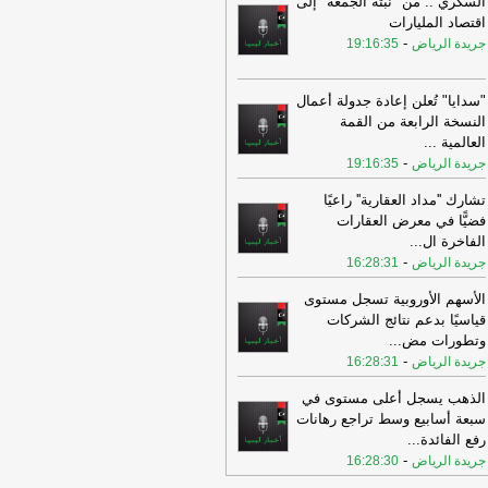
السكري .. من "نبتة الجمعة" إلى
ي
-
اخبار ليبيا الان
اقتصاد المليارات
23:32
ارتفاع سعر صرف الجنيه المصري
-
جريدة الرياض
19:16:35
ام الدينار الليبي خلال تعاملات هذه الأثناء
ي
-
اخبار ليبيا الان
"سدايا" تُعلن إعادة جدولة أعمال
23:10
ليبيا في مواجهة العطش وتغير
النسخة الرابعة من القمة
المناخ.. هل تنجح في تأمين 31.9 مليار دولار
العالمية
...
نقاذ مستقبلها؟
-
اخبار ليبيا الان
-
جريدة الرياض
19:16:35
23:08
الأحمر: أزمة المياه في ليبيا تتجاوز
تشارك ''مداد العقارية'' راعيًا
رة الموارد إلى سوء التوزيع والاستدامة
-
فضيًّا في معرض العقارات
ار ليبيا الان
الفاخرة ال
...
22:55
وقوع ضحايا ومصابين في انفجار
-
جريدة الرياض
16:28:31
يف دمشق
-
وكالة الأنباء الليبية
الأسهم الأوروبية تسجل مستوى
22:53
الشاوش: الاشتباكات التي شهدتها
قياسيًا بدعم نتائج الشركات
مان والزاوية انعكاس متكرر لأزمة
وتطورات مض
...
يشها غرب ليبيا
-
اخبار ليبيا الان
-
جريدة الرياض
16:28:31
22:51
صور|| مصادر: شحنة نقدية تقدر
الذهب يسجل أعلى مستوى في
بــ850 مليون دولار وصلت منذ قليل إلى
سبعة أسابيع وسط تراجع رهانات
ار معيتيقة، لصالح مصرف
-
اخبار ليبيا الان
رفع الفائدة
...
22:51
-
صور|| مصادر: شحنة نقدية تقدر
جريدة الرياض
16:28:30
بــ850 مليون دولار وصلت منذ قليل إلى