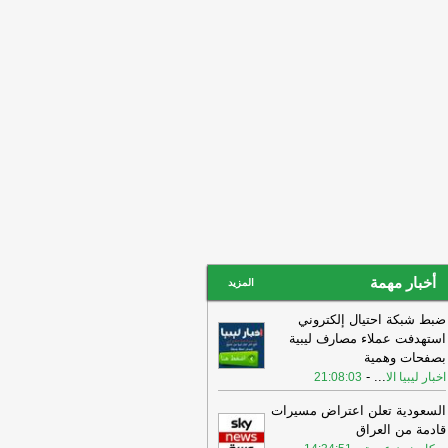
ار معيتيقة، لصالح مصرف
-
اخبار ليبيا الان
22:49
توقيف مسؤول بمطار مصراتة بعد
ويل مسار طائرة الزوبي إلى معيتيقة
-
ار ليبيا الان
22:47
بشأن معدلات الهجـ.ـرة من ليبيا
ى اليونان.. نائبة وزير الهجرة واللجـ.ـوء
يونا
-
اخبار ليبيا الان
أخبار مهمة
المزيد
ضبط شبكة احتيال إلكتروني
استهدفت عملاء مصارف ليبية
بصفحات وهمية
-
...
اخبار ليبيا الا
21:08:03
السعودية تعلن اعتراض مسيرات
قادمة من العراق