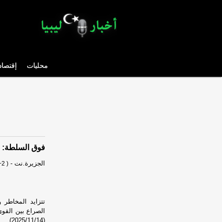
محليات
إقتصاد
فوق السلطة: ح
الجزيرة.نت
-
2 )
تتزايد المخاطر 
الصراع بين القوى
(2025/11/14).