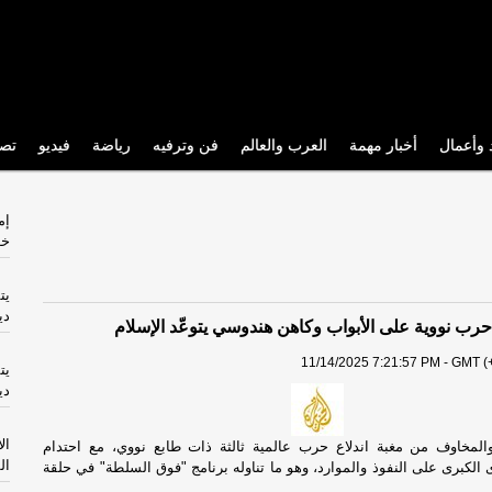
 وأعمال
أخبار مهمة
العرب والعالم
فن وترفيه
رياضة
فيديو
تص
إم
خل
دي
رب نووية على الأبواب وكاهن هندوسي يتوعّد الإسلام
11/14/2025 7:21:57 PM - GMT (+
دي
ال
والمخاوف من مغبة اندلاع حرب عالمية ثالثة ذات طابع نووي، مع احتدام
ال
 الكبرى على النفوذ والموارد، وهو ما تناوله برنامج "فوق السلطة" في حلقة