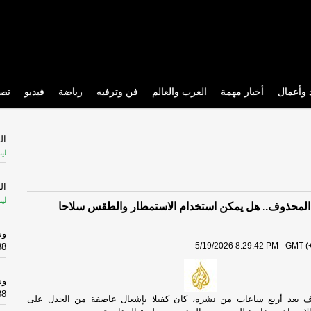
 وأعمال
أخبار مهمة
العرب والعالم
فن وترفيه
رياضة
فيديو
تص
ال
ليب
ال
ليب
المحذوف.. هل يمكن استخدام الاستمطار والطقس سلاحا
وش
5/19/2026 8:29:42 PM - GMT (+
488 ألف
وش
488 ألف
ف بعد أربع ساعات من نشره، كان كفيلا بإشعال عاصفة من الجدل على