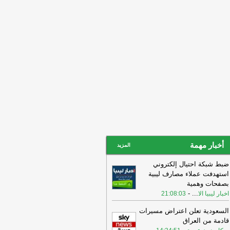
ن
00:59
البوري: رفع إنتاج النفط يتطلب
لاح هيكل القطاع
-
اخبار ليبيا الان
00:53
من تشاد إلى ليبيا
-
اخبار ليبيا الان
أخبار مهمة
المزيد
ضبط شبكة احتيال إلكتروني
استهدفت عملاء مصارف ليبية
بصفحات وهمية
-
...
اخبار ليبيا الا
21:08:03
السعودية تعلن اعتراض مسيرات
قادمة من العراق