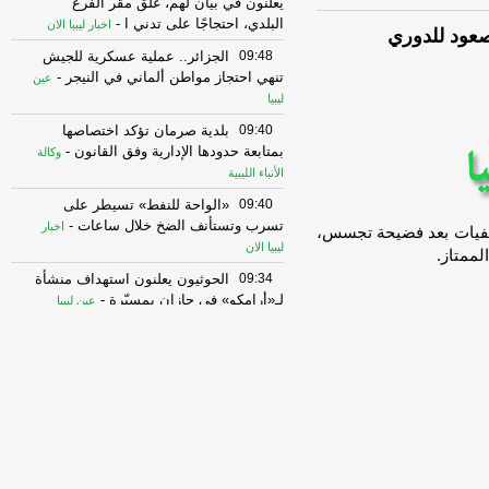
يعلنون في بيان لهم، غلق مقر الفرع
البلدي، احتجاجًا على تدني ا
-
اخبار ليبيا الان
عود للدوري
09:48
الجزائر.. عملية عسكرية للجيش
تنهي احتجاز مواطن ألماني في النيجر
-
عين
ليبيا
09:40
بلدية صرمان تؤكد اختصاصها
بمتابعة حدودها الإدارية وفق القانون
-
وكالة
الأنباء الليبية
09:40
«الواحة للنفط» تسيطر على
تسرب وتستأنف الضخ خلال ساعات
-
اخبار
تصفيات بعد فضيحة تجسس،
ليبيا الان
لممتاز.
09:34
الحوثيون يعلنون استهداف منشأة
لـ«أرامكو» في جازان بمسيّرة
-
عين ليبيا
09:20
الحاراتي: ما جرى في عين زارة
سيفتح باب عدم الاستقرار أمام كل البلديات
-
اخبار ليبيا الان
09:16
وزارة البيئة: النظافة سلوك
حضاري وحماية البيئة مسؤولية وطنية
-
وكالة
الأنباء الليبية
09:14
أظهر المسح العنقودي متعدد