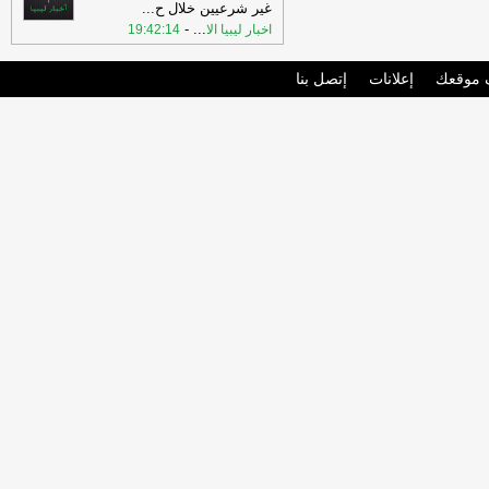
غير شرعيين خلال ح
...
-
...
اخبار ليبيا الا
19:42:14
موقعك
إعلانات
إتصل بنا