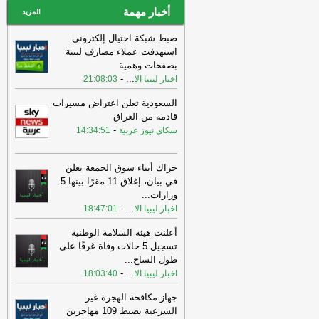
أخبار مهمة
المزيد
ضبط شبكة احتيال إلكتروني
استهدفت عملاء مصارف ليبية
بصفحات وهمية
-
...
اخبار ليبيا الا
21:08:03
السعودية تعلن اعتراض مسيرات
قادمة من العراق
-
سكاي نيوز عربية
14:34:51
حراك أبناء سوق الجمعة يعلن
في بيان، إغلاق 11 مقرًا بينها 5
وزارات
...
-
...
اخبار ليبيا الا
18:47:01
أعلنت هيئة السلامة الوطنية
تسجيل 5 حالات وفاة غرقًا على
طول الساح
...
-
...
اخبار ليبيا الا
18:03:40
جهاز مكافحة الهجرة غير
الشرعية يضبط 109 مهاجرين