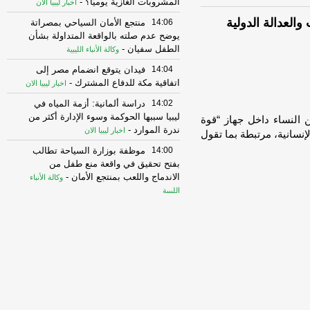
المشروبات الغازية يوميًا؟
-
اخبار ليبيا الان
والعدالة الدولية
14:06
منتجع الأمان السياحي بمصراتة
يوضح عدم صلته بالواقعة المتداولة بشأن
الطفل سفيان
-
وكالة الأنباء الليبية
14:04
فيدان يتوقع انضمام مصر إلى
اتفاقية مكة للدفاع المشترك
-
اخبار ليبيا الان
14:02
دراسة ألمانية: أزمة المياه في
ليبيا سببها الحوكمة وسوء الإدارة أكثر من
 النساء داخل جهاز “قوة
ندرة الموارد
-
اخبار ليبيا الان
 ضد الإنسانية، مرتبطة بما تقول
14:00
موظفة بوزارة السياحة تطالب
بفتح تحقيق في واقعة منع طفل من
الاندماج واللعب بمنتجع الأمان
-
وكالة الأنباء
الليبية
13:58
شهود عيان: اندلاع شجار مسلح
داخل أكاديمية الدراسات البحرية بين عناصر
من اللواء 19، وعناصر
-
اخبار ليبيا الان
13:58
العباني: انقطاع الكهرباء مصيبة
كتبت علينا أن نتعايش معها
-
اخبار ليبيا الان
13:56
إيران تحدد شروط إعادة فتح
مضيق هرمز.. الحرس الثوري: «ورقة