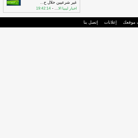
غير شرعيين خلال ح
...
-
...
اخبار ليبيا الا
19:42:14
موقعك
إعلانات
إتصل بنا