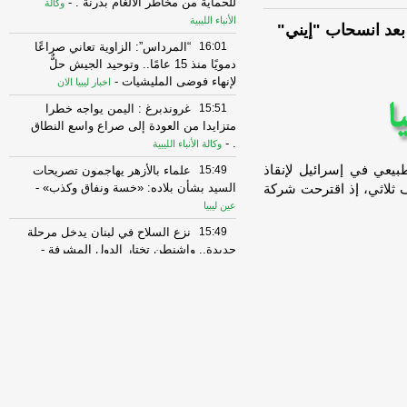
للحماية من مخاطر الألغام بدرنة .
-
وكالة
الأنباء الليبية
بعد انسحاب "إيني"
16:01
“المرداس”: الزاوية تعاني صراعًا
دمويًا منذ 15 عامًا.. وتوحيد الجيش حلٌّ
لإنهاء فوضى المليشيات
-
اخبار ليبيا الان
15:51
غروندبرغ : اليمن يواجه خطرا
متزايدا من العودة إلى صراع واسع النطاق
-
.
وكالة الأنباء الليبية
يعي في إسرائيل لإنقاذ
15:49
علماء بالأزهر يهاجمون تصريحات
السيد بشأن بلاده: «خسة ونفاق وكذب»
-
 ثلاثي، إذ اقترحت شركة
عين ليبيا
15:49
نزع السلاح في لبنان يدخل مرحلة
جديدة.. واشنطن تختار الدول المشرفة
-
عين ليبيا
15:49
17 من أصحاب محلات سوق
المشير يتقدمون بعريضة إلى جهاز الردع،
بخصوص ما يُعرف بـ”حلقة الدولار
-
اخبار ليبيا
الان
15:49
17 من أصحاب محلات سوق
المشير يتقدمون بعريضة إلى جهاز الردع،