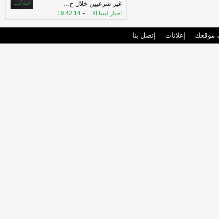
غير شرعيين خلال ح
...
-
...
اخبار ليبيا الا
19:42:14
موقعك
إعلانات
إتصل بنا