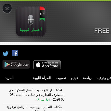
×
FREE 
ن وترفيه
رياضة
فيديو
تصويت
المرأة الليبية
المزيد
16:03
ارتفاع جديد.. أسعار الصكوك في
المصارف التجارية في تعاملات السبت 08-
-
08-2026
اخبار ليبيا الان
16:01
التعليم - يونيسيف : برنامج توعويّ