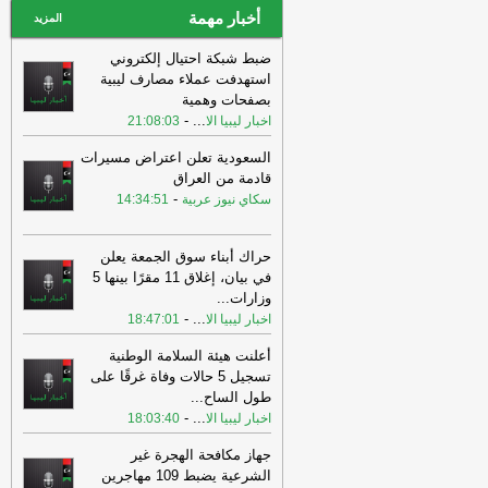
أخبار مهمة
المزيد
ضبط شبكة احتيال إلكتروني
استهدفت عملاء مصارف ليبية
بصفحات وهمية
-
...
اخبار ليبيا الا
21:08:03
السعودية تعلن اعتراض مسيرات
قادمة من العراق
-
سكاي نيوز عربية
14:34:51
حراك أبناء سوق الجمعة يعلن
في بيان، إغلاق 11 مقرًا بينها 5
وزارات
...
-
...
اخبار ليبيا الا
18:47:01
أعلنت هيئة السلامة الوطنية
تسجيل 5 حالات وفاة غرقًا على
طول الساح
...
-
...
اخبار ليبيا الا
18:03:40
جهاز مكافحة الهجرة غير
الشرعية يضبط 109 مهاجرين