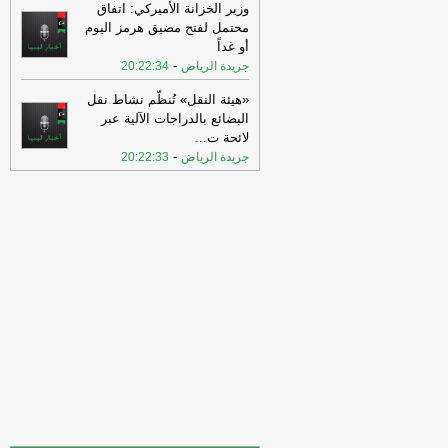
وزير الخزانة الأميركي: اتفاق
ليبيا الان
محتمل لفتح مضيق هرمز اليوم
15:11
شهود عيان: استمرار إغلاق
أو غداً
الطريق الساحلي بمنطقة #دحمان في
-
جريدة الرياض
20:22:34
#صبراتة، بسبب احتجاجات المواطنين
-
اخبار
ليبيا الان
«هيئة النقل» تُنظّم نشاط نقل
البضائع بالدراجات الآلية عبر
15:09
متحدث : فتح هرمز مرهون بقبول
لائحة ت
...
واشنطن شروط إيران .
-
وكالة الأنباء الليبية
-
جريدة الرياض
20:22:33
15:05
ألمانيا تدرس فرض ضوابط على
استخدام وسائل التواصل للمراهقين .
-
وكالة الأنباء الليبية
14:59
الرئيس الكولومبي الجديد يتعهد
بمواجهة الجماعات المسلحة.. واشنطن
ترصد مليار دولار لدعمه
-
عين ليبيا
14:53
النقابة تصعّد لهجتها: أنصفوا
المتقاعدين قبل أن نضطر إلى التصعيد
-
عين ليبيا