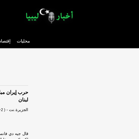
محليات
إقتصاد
حرب إيران مبا
لبنان
الجزيرة.نت
-
2 )
قال جيه دي فانس