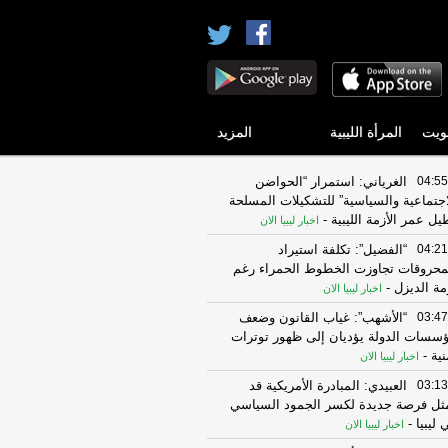
ويت
المرأة الليبية
المزيد
04:55
الغرياني: استمرار “الحواضن
اجتماعية والسياسية” للتشكيلات المسلحة
يل عمر الأزمة الليبية
-
اخبار ليبيا الان
04:21
“الفضيل”: تكلفة استيراد
محروقات تجاوزت الخطوط الحمراء رغم
مة الديزل
-
اخبار ليبيا الان
03:47
“الأشهب”: غياب القانون وضعف
سسات الدولة يؤديان إلى ظهور توترات
نية
-
اخبار ليبيا الان
03:13
العبيدي: المبادرة الأمريكية قد
ثل فرصة جديدة لكسر الجمود السياسي
 ليبيا
-
اخبار ليبيا الان