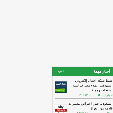
أحداث الدامي
-
اخبار ليبيا الان
01:23
طالب النائب الأول لرئيس مجلس
نواب فوزي النويري، بوقفة جادة تجاه
أحداث الدامي
-
اخبار ليبيا الان
00:55
الخفيفي يبحث مع وفد الاتحاد
دولي للهلال الأحمر تعزيز التعاون الإنساني
خبار ليبيا الان
أخبار مهمة
المزيد
ضبط شبكة احتيال إلكتروني
استهدفت عملاء مصارف ليبية
بصفحات وهمية
-
...
اخبار ليبيا الا
21:08:03
السعودية تعلن اعتراض مسيرات
قادمة من العراق