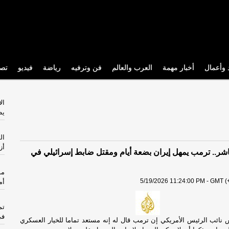
 وأعمال
أخبار مهمة
العرب والعالم
فن وترفيه
رياضة
فيديو
تص
ال
يط
ال
أز
شر.. ترمب يمهل إيران بضعة أيام ومقتل ضابط إسرائيلي في
مؤ
5/19/2026 11:24:00 PM - GMT (+
أم
تم
في
 نائب الرئيس الأمريكي إن ترمب قال له إنه مستعد تماما للخيار العسكري