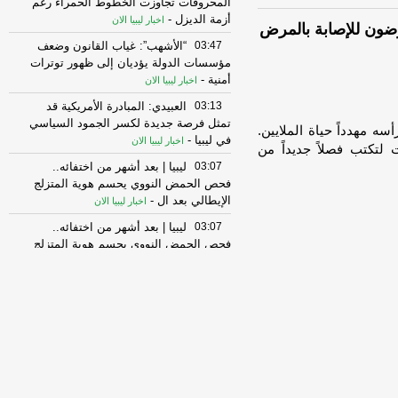
المحروقات تجاوزت الخطوط الحمراء رغم
أزمة الديزل
-
اخبار ليبيا الان
03:47
“الأشهب”: غياب القانون وضعف
مؤسسات الدولة يؤديان إلى ظهور توترات
أمنية
-
اخبار ليبيا الان
03:13
العبيدي: المبادرة الأمريكية قد
تمثل فرصة جديدة لكسر الجمود السياسي
سه مهدداً حياة الملايين.
في ليبيا
-
اخبار ليبيا الان
لتكتب فصلاً جديداً من
03:07
ليبيا | بعد أشهر من اختفائه..
فحص الحمض النووي يحسم هوية المتزلج
الإيطالي بعد ال
-
اخبار ليبيا الان
03:07
ليبيا | بعد أشهر من اختفائه..
فحص الحمض النووي يحسم هوية المتزلج
الإيطالي بعد ال
-
اخبار ليبيا الان
02:37
“التاجوري”: تمكين الإدارة المحلية
وتكامل المؤسسات مفتاح تحسين الخدمات
في بنغازي
-
اخبار ليبيا الان
02:31
إنقاذ 29 مهاجرا غير نظامي قبالة
سرت بعد انتشالهم من البحر
-
اخبار ليبيا الان
02:31
إنقاذ 29 مهاجرا غير نظامي قبالة