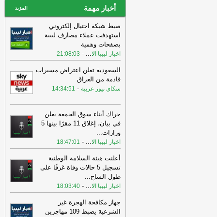
أخبار مهمة
المزيد
ضبط شبكة احتيال إلكتروني
استهدفت عملاء مصارف ليبية
بصفحات وهمية
-
...
اخبار ليبيا الا
21:08:03
السعودية تعلن اعتراض مسيرات
قادمة من العراق
-
سكاي نيوز عربية
14:34:51
حراك أبناء سوق الجمعة يعلن
في بيان، إغلاق 11 مقرًا بينها 5
وزارات
...
-
...
اخبار ليبيا الا
18:47:01
أعلنت هيئة السلامة الوطنية
تسجيل 5 حالات وفاة غرقًا على
طول الساح
...
-
...
اخبار ليبيا الا
18:03:40
جهاز مكافحة الهجرة غير
الشرعية يضبط 109 مهاجرين