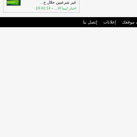
غير شرعيين خلال ح
...
-
...
اخبار ليبيا الا
19:42:14
موقعك
إعلانات
إتصل بنا