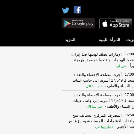
ويت
المرأة الليبية
المزيد
17:00
الإمارات تصعّد لهجتها ضدّ إيران:
قفوا الهجمات وافتحوا «مضيق هرمز»
راً
-
عين ليبيا
17:00
أجرت مصلحة الإحصاء والتعداد
مسحا لـ 17,549 أسرة، إلى جانب عينات
 النساء والأطف
-
اخبار ليبيا الان
17:00
أجرت مصلحة الإحصاء والتعداد
مسحا لـ 17,549 أسرة، إلى جانب عينات
 النساء والأطف
-
اخبار ليبيا الان
16:58
المصرف المركزي يستأنف منح
افقات الاعتمادات المستندية ويسرّع بيع
نقد الأجنبي
-
اخبار ليبيا الان