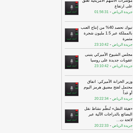
مؤشرات الأسهم الأمريكية تغلق
عيان الأمازيغ والزنتان والجبل الغربي
-
على ارتفاع
ار ليبيا الان
-
جريدة الرياض
01:56:31
16:34
رئيس مجلس أعيان #صرمان،
حي المشلفح: الاشتباكات الأخيرة في
تبوك تحصد 40% من إنتاج العنب
مدنية خلفت وفيات بين الجهات
-
اخبار ليبيا
بالمملكة عبر 1.5 مليون شجرة
ن
مثمرة
-
16:34
جريدة الرياض
23:10:42
رئيس مجلس أعيان #صرمان،
حي المشلفح: الاشتباكات الأخيرة في
مجلس الشيوخ الأميركي يتبنى
مدنية خلفت وفيات بين الجهات
-
اخبار ليبيا
عقوبات جديدة على روسيا
ن
-
جريدة الرياض
23:10:42
16:32
احتياطي النفط الاستراتيجي
أمريكي يتراجع لأدنى مستوى له .
-
وكالة
وزير الخزانة الأميركي: اتفاق
نباء الليبية
محتمل لفتح مضيق هرمز اليوم
16:30
المركز الوطني للأرصاد الجوية:
أو غداً
واء معتدلة على أغلب مناطق الشمال مع
-
جريدة الرياض
20:22:34
وبة نسبية
-
اخبار ليبيا الان
«هيئة النقل» تُنظّم نشاط نقل
16:30
طائرة مُسيّرة تستهدف ميناءً
البضائع بالدراجات الآلية عبر
طياً في الزاوية الليبية
-
اخبار ليبيا الان
لائحة ت
...
16:28
-
«الأوقاف» تعلن انطلاق جائزة ليبيا
جريدة الرياض
20:22:33
محلية لحفظ القرآن الكريم والسنة النبوية