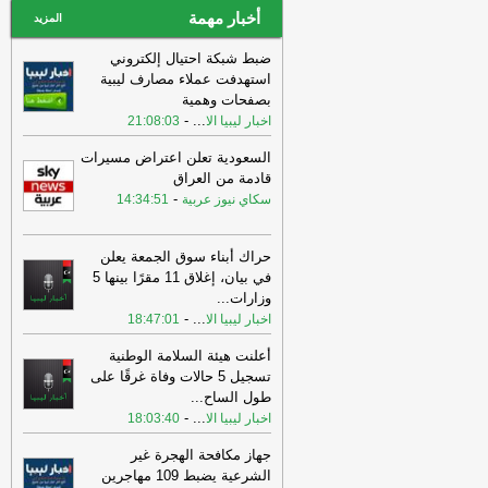
أخبار مهمة
المزيد
ضبط شبكة احتيال إلكتروني
استهدفت عملاء مصارف ليبية
بصفحات وهمية
-
...
اخبار ليبيا الا
21:08:03
السعودية تعلن اعتراض مسيرات
قادمة من العراق
-
سكاي نيوز عربية
14:34:51
حراك أبناء سوق الجمعة يعلن
في بيان، إغلاق 11 مقرًا بينها 5
وزارات
...
-
...
اخبار ليبيا الا
18:47:01
أعلنت هيئة السلامة الوطنية
تسجيل 5 حالات وفاة غرقًا على
طول الساح
...
-
...
اخبار ليبيا الا
18:03:40
جهاز مكافحة الهجرة غير
الشرعية يضبط 109 مهاجرين