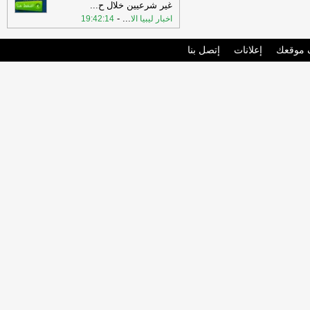
غير شرعيين خلال ح
...
-
...
اخبار ليبيا الا
19:42:14
موقعك
إعلانات
إتصل بنا