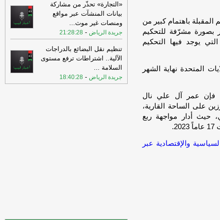
03:14
«الوطني للتنمية»: أعمال القاطع
«التجارة» تحذّر من مشاركة
الشرقي بالطريق الدولي تسير بنسب تقدم
بيانات المنشآت عبر مواقع
متصاعدة
-
اخبار ليبيا الان
المقبلة باهتمام كبير من
ومنصات غير موث
...
ر بصورة مشرّفة للتحكيم
-
جريدة الرياض
21:28:28
03:09
بلدية وادي البوانيس تبحث حصر
التي يوجد فيها التحكيم
التعديات على أملاك الدولة .
-
وكالة الأنباء
تنظيم نقل البضائع بالدراجات
الليبية
الآلية.. اشتراطات ترفع مستوى
03:03
السلامة
...
الدينالي: التوافق على آلية تعيين
يات المتحدة نهاية الشهر
-
رئيس جديد للمفوضية خطوة إيجابية
-
جريدة الرياض
18:40:28
اخبار
ليبيا الان
م، فإن عمر آل علي نال
03:01
الواحة للنفط تعالج تسربا بخط
رزين على الساحة القارية،
نقل النفط الزقوط السدرة
-
وكالة الأنباء الليبية
، حيث أدار مواجهة ربع
02:55
إسماعيل: حكومة الدبيبة عاجزة
2.
عن وقف المواجهات بين التشكيلات
السياسية والإقتصادية عبر
المسلحة
-
اخبار ليبيا الان