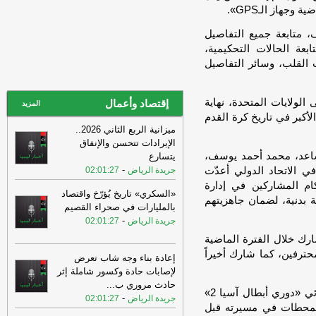
تونس تعكس حالة من النضج السياسي لدى
وجهاز الـGPS».
الأطراف الليبية
-
اخبار ليبيا الان
 متابعة جميع التفاصيل
04:11
الفضيل: وجود الدعم من حيث
بعة الحالات التحكيمية،
المبدأ يمثل تشوهاً اقتصادياً
-
اخبار ليبيا الان
ت القلب، وسائر التفاصيل
04:06
ليبيا تطلق البرنامج الوطني
للأمراض النادرة والأدوية ذات الطبيعة
الولايات المتحدة، نهاية
إقتصاد وأعمال
الخاصة
-
المزيد
اخبار ليبيا الان
لأكبر في تاريخ كرة القدم
04:06
ليبيا تطلق البرنامج الوطني
ميزانية الربع الثاني 2026..
للأمراض النادرة والأدوية ذات الطبيعة
الإيرادات تتحسن والإنفاق
الخاصة
-
اخبار ليبيا الان
مساعد، محمد أحمد يوسف،
يتسارع
-
ي الاتحاد الدولي أعدّت
جريدة الرياض
02:01:27
03:38
الفارسي: ليبيا يجب أن تبقى دولة
ـ10 أيام، لتجهيز الحكام المشاركين في إدارة
عبور وليست دولة توطين للمهاجرين
-
اخبار
«السكري» تاريخ يُؤرّخ واقتصاد
ة بدنية، لضمان جاهزيتهم
ليبيا الان
بالمليارات في صحراء القصيم
-
03:32
جريدة الرياض
02:01:27
لقاء مرتقب في باريس بين تكالة
وعقيلة صالح.. وعضو المجلس الأعلى
ارك خلال الفترة الماضية
للدولة في ليبيا:
-
اخبار ليبيا الان
حترفين، كما شارك أخيراً
إعادة بناء وجه شاب تعرض
03:32
لقاء مرتقب في باريس بين تكالة
لإصابات حادة وكسور شاملة إثر
وعقيلة صالح.. وعضو المجلس الأعلى
حادث مروري ب
...
من جهته، شارك محمد عبيد خادم حكماً للفيديو في نهائي «دوري أبطال آسيا 2»
للدولة في ليبيا:
-
اخبار ليبيا الان
-
جريدة الرياض
02:01:27
 المحطات في مسيرته قبل