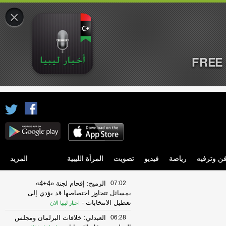
×
FREE 
ن وترفيه
رياضة
فيديو
تصويت
المرأة الليبية
المزيد
07:02
الرميح: إقحام لجنة «4+4»
بمسائل تتجاوز اختصاصها قد يؤدي إلى
تعطيل الانتخابات
-
اخبار ليبيا الان
06:28
العبدلي: خلافات البرلمان ومجلس