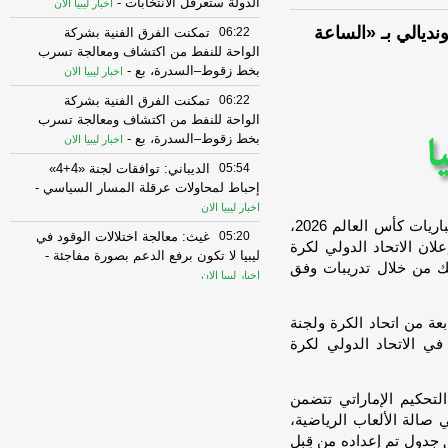
الدولة ستعرقل الانتخابات
-
اخبار ليبيا الان
ونديالي بـ «الساعة
06:22
تمكنت الفرق الفنية بشركة
الواحة للنفط من اكتشاف ومعالجة تسرب
بخط زقوط–السدرة، بع
-
اخبار ليبيا الان
06:22
تمكنت الفرق الفنية بشركة
الواحة للنفط من اكتشاف ومعالجة تسرب
بخط زقوط–السدرة، بع
-
اخبار ليبيا الان
05:54
الديباني: توافقات لجنة «4+4»
إحباط لمحاولات عرقلة المسار السياسي
-
اخبار ليبيا الان
بدأ طاقم التحكيم الإماراتي، الذي سيشارك في إدارة مباريات كأس العالم 2026،
05:20
غيث: معالجة اختلالات الوقود في
لان الاتحاد الدولي لكرة
ليبيا لا تكون برفع الدعم بصورة مفاجئة
-
لك من خلال تدريبات وفق
اخبار ليبيا الان
05:14
أوقفت السلطات الألمانية
عة من اتحاد الكرة ولجنة
والصربية ثلاثة من كبار المشتبه بهم في
شبكتين دوليتين لته
-
في الاتحاد الدولي لكرة
اخبار ليبيا الان
05:14
أوقفت السلطات الألمانية
والصربية ثلاثة من كبار المشتبه بهم في
لتحكيم الإماراتي تتضمن
شبكتين دوليتين لته
-
اخبار ليبيا الان
ي صالة الألعاب الرياضية،
 جدول تم إعداده من قِبل
04:45
أبوسعيدة: المشاورات الجارية في