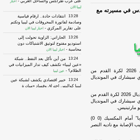
على غرب طرابلس والساحل الغربي
-
اخبار
ليبيا الان
ل السادس في مسيرته مع
13:28
انتقادات حادة.. ارقام قياسية
وصادمة لفاتورة المحروقات في ليبيا وتكتم
على تقارير المركزي
-
اخبار ليبيا الان
13:26
الحاراتي: الزاوية تحولت إلى
استوديو مفتوح لتوثيق الاشتباكات دون
محاسبة
-
اخبار ليبيا الان
13:24
من أين نأكل بعد النفط.. شبكة
«عين ليبيا» تكشف كيف تدار الميزانيات في
خلت قائمة منتخب البرتغال المشاركة في مونديال 2026 لكرة القدم من
الظلام؟
-
عين ليبيا
لذي سيشارك في المونديال
13:24
خبير اقتصادي يكشف لشبكة عين
ليبيا كواليس اختراق وفساد «مبادرة
الإسكان الشبابي»
-
عين ليبيا
لشبونة : خلت قائمة منتخب البرتغال المشاركة في مونديال 2026 لكرة القدم من
لذي سيشارك في المونديال
13:20
مخاوف من انعكاس ارتفاع سعر
الخبز على الأسر محدودة الدخل
-
 مارتينيس.
اخبار ليبيا
الان
وكان رونالدو غاب عن آخر مباراتين لـ"سيليساو أوروبا" أمام المكسيك (0 0)
13:18
بيسنت: التفاهم مع إيران قد يُعلن
0) في آذار/مارس بسبب الإصابة مع ناديه النصر
اليوم أو غداً
-
عين ليبيا
13:16
فتحي الشبلي، رئيس حزب “صوت