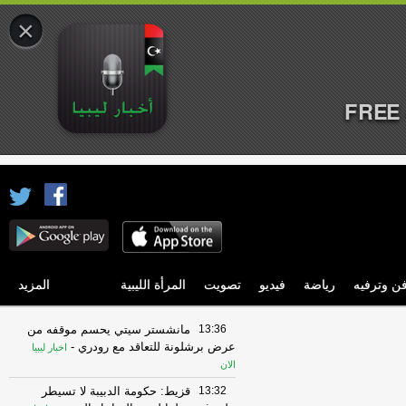
×
FREE 
ن وترفيه
رياضة
فيديو
تصويت
المرأة الليبية
المزيد
13:36
مانشستر سيتي يحسم موقفه من
عرض برشلونة للتعاقد مع رودري
-
اخبار ليبيا
الان
13:32
قزيط: حكومة الدبيبة لا تسيطر