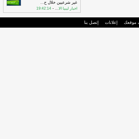
غير شرعيين خلال ح
...
-
...
اخبار ليبيا الا
19:42:14
موقعك
إعلانات
إتصل بنا