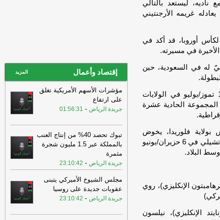
 ناديه، ليستعد بالتالي
الشعب”: مجلسا النواب والدولة مختلفان
ادله غريمه الأرجنتيني
أمام الملأ، ومتفقان تحت ال
-
اخبار ليبيا الان
13:16
فتحي الشبلي، رئيس حزب “صوت
الشعب”: مجلسا النواب والدولة مختلفان
كأس أوروبا، قد أكد في
أمام الملأ، ومتفقان تحت ال
-
اخبار ليبيا الان
13:14
مصلحة الجمارك تحسم الجدل
ّ له في السعودية، حين
إقتصاد وأعمال
بشأن وثيقة «ستارلينك»
-
المزيد
عين ليبيا
بطولة.
13:12
شركة الزاوية لتكرير النفط: على
مؤشرات الأسهم الأمريكية تغلق
وخلال البطولة التي تقام من 11 حزيران/يونيو إلى 19 تموز/يوليو في الولايات
جميع الجهات المسؤولة اتخاذ كافة
على ارتفاع
 المجموعة الحادية عشرة
الإجراءات اللازمة
-
اخبار ليبيا الان
-
جريدة الرياض
01:56:31
قراطية.
13:12
شركة الزاوية لتكرير النفط: على
جميع الجهات المسؤولة اتخاذ كافة
بولاية فلوريدا، يخوض
تبوك تحصد 40% من إنتاج العنب
الإجراءات اللازمة
-
اخبار ليبيا الان
المنتخب البرتغالي مباراتين تحضيريتين على أرضه، أمام تشيلي في 6 حزيران/يونيو
بالمملكة عبر 1.5 مليون شجرة
مثمرة
13:09
سمحت قاضية أمريكية باستخدام
-
جريدة الرياض
23:10:42
اعتراف لأبوعجيلة المريمي، المتهم في
قضية تفـ.جير لوك
-
اخبار ليبيا الان
مجلس الشيوخ الأميركي يتبنى
هامبتون الإنكليزي)، روي
13:08
الصين تقرر رفع مستوى الاستجابة
عقوبات جديدة على روسيا
تركي)
للطوارئ مع اقتراب الإعصار دولفين
-
وكالة
-
جريدة الرياض
23:10:42
الأنباء الليبية
تد الإنكليزي)، نيلسون