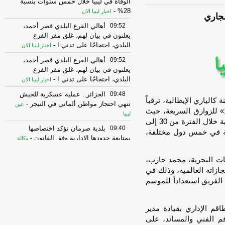
الوفاة في ليبيا خلال خمس سنوات بنسبة
-
28%
اخبار ليبيا الان
09:52
أهالي الفرع البلدي قصر أحمد،
يعلنون في بيان لهم، غلق مقر الفرع
البلدي، احتجاجًا على تدني ا
-
اخبار ليبيا الان
09:52
أهالي الفرع البلدي قصر أحمد،
يعلنون في بيان لهم، غلق مقر الفرع
البلدي، احتجاجًا على تدني ا
-
اخبار ليبيا الان
09:48
الجزائر.. عملية عسكرية للجيش
الجاري، إلى مدينة كالياري الإيطالية، ترقباً
تنهي احتجاز مواطن ألماني في النيجر
-
عين
لبدء حملة الدفاع عن لقب بطولة العالم لـ«الفورمولا 1» للزوارق السريعة، حيث
ليبيا
تنطلق منافسات الموسم الجديد من تلك المدينة الأوروبية خلال الفترة من 30 إلى
09:40
بلدية صرمان تؤكد اختصاصها
سة في خمس دول مختلفة،
بمتابعة حدودها الإدارية وفق القانون
-
وكالة
الأنباء الليبية
ضات البحرية، محمد حارب،
09:40
«الواحة للنفط» تسيطر على
ازاته العالمية، وذلك في
تسرب وتستأنف الضخ خلال ساعات
-
اخبار
الفريق استعداداً للموسم
ليبيا الان
09:34
الحوثيون يعلنون استهداف منشأة
لـ«أرامكو» في جازان بمسيّرة
-
عين ليبيا
م الإداري بقيادة مدير
قم الفني والمساند، على
09:20
الحاراتي: ما جرى في عين زارة