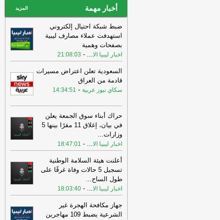
أخبار مهمة
المزيد
ضبط شبكة احتيال إلكتروني
استهدفت عملاء مصارف ليبية
بصفحات وهمية
-
...
اخبار ليبيا الا
21:08:03
السعودية تعلن اعتراض مسيرات
قادمة من العراق
-
سكاي نيوز عربية
14:34:51
حراك أبناء سوق الجمعة يعلن
في بيان، إغلاق 11 مقرًا بينها 5
وزارات
...
-
...
اخبار ليبيا الا
18:47:01
أعلنت هيئة السلامة الوطنية
تسجيل 5 حالات وفاة غرقًا على
طول الساح
...
-
...
اخبار ليبيا الا
18:03:40
جهاز مكافحة الهجرة غير
الشرعية يضبط 109 مهاجرين