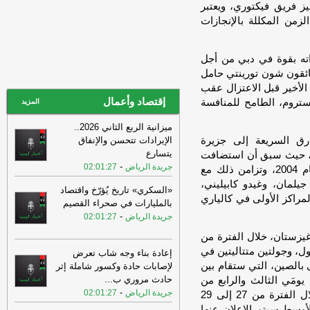
يز فريق فيكتوري، ويعتبر
سيفتح باب عدم الاستقرار أمام كل البلديات
زمن المكللة بالإنجازات
-
اخبار ليبيا الان
09:16
وزارة البيئة: النظافة سلوك
حضاري وحماية البيئة مسؤولية وطنية
-
وكالة
ته بقوة في دبي من أجل
الأنباء الليبية
سائقون شون تورينتي حامل
لأخير قبل الاعتزال عقب
09:14
أظهر المسح العنقودي متعدد
إقتصاد وأعمال
ستروم، الطامح للمنافسة
المؤشرات في ليبيا 2024-2025 أن 10.1%
المزيد
من الأسر تضم فردً
-
اخبار ليبيا الان
ميزانية الربع الثاني 2026..
09:14
أظهر المسح العنقودي متعدد
ولة العالم لـ«الفورمولا 1» للزوارق السريعة إلى جزيرة
الإيرادات تتحسن والإنفاق
المؤشرات في ليبيا 2024-2025 أن 10.1%
يتسارع
دينيا، وتحديداً مدينة كالياري بعد غياب منذ عام 2004، حيث سبق أن استضافت
من الأسر تضم فردً
-
اخبار ليبيا الان
-
جريدة الرياض
02:01:27
سبعة سباقات جائزة كبرى، أولها عام 1998 وآخرها عام 2004، وتزامن ذلك مع
09:06
في ذكرى تأسيس الجيش الليبي..
ساطير «الفورمولا 1»، سكوت جيلمان، وغيدو كابيليني،
«السكري» تاريخ يُؤرّخ واقتصاد
النمروش يدعو إلى توحيد المؤسسة
لمراكز الأولى في كالياري
بالمليارات في صحراء القصيم
العسكرية
-
اخبار ليبيا الان
-
جريدة الرياض
02:01:27
09:04
في ذكرى تأسيس الجيش الليبي..
غيزستان، خلال الفترة من
النمروش يدعو إلى توحيد المؤسسة
ل، وجولتين متتاليتين في
إعادة بناء وجه شاب تعرض
العسكرية
-
عين ليبيا
ى بالصين، التي ستقام بين
لإصابات حادة وكسور شاملة إثر
09:04
مشاركة واسعة في منافسات
حادث مروري ب
...
ي يومَي الثالث والرابع من
بطولة الكاراتيه الشاطئية
-
اخبار ليبيا الان
-
جريدة الرياض
02:01:27
أكتوبر المقبل، ثم جائزة جدة الكبرى في السعودية خلال الفترة من 27 إلى 29
أوسط سيتم الإعلان عنها