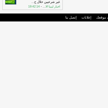
غير شرعيين خلال ح
...
-
...
اخبار ليبيا الا
19:42:14
موقعك
إعلانات
إتصل بنا