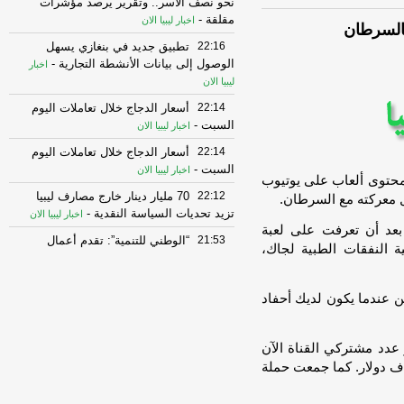
نحو نصف الأسر.. وتقرير يرصد مؤشرات
مقلقة
-
اخبار ليبيا الان
بالسرطان
22:16
تطبيق جديد في بنغازي يسهل
الوصول إلى بيانات الأنشطة التجارية
-
اخبار
ليبيا الان
22:14
أسعار الدجاج خلال تعاملات اليوم
السبت
-
اخبار ليبيا الان
22:14
أسعار الدجاج خلال تعاملات اليوم
السبت
-
اخبار ليبيا الان
مر 81 عامًا إلى صانعة محتوى ألعاب على يوتيوب
22:12
70 مليار دينار خارج مصارف ليبيا
تزيد تحديات السياسة النقدية
-
اخبار ليبيا الان
لقت سو جاكوت قناة باسم Gramma Crackers بعد أن تعرفت على لعبة
21:53
“الوطني للتنمية”: تقدم أعمال
 النفقات الطبية لجاك،
تنفيذ مشروع الطريق الدولي الاستراتيجي
-
اخبار ليبيا الان
ن عندما يكون لديك أحفاد
21:51
مصادرنا: رؤساء المجالس الثلاثة،
محمد المنفي وعقيلة صالح ومحمد تكالة،
يجتمعون في باريس، الث
-
اخبار ليبيا الان
 مشاهدة، وتجاوز عدد مشتركي القناة الآن
21:51
مصادرنا: رؤساء المجالس الثلاثة،
 فيما تراوحت التبرعات من دولار واحد إلى 5 آلاف دولار. كما جمعت حملة
محمد المنفي وعقيلة صالح ومحمد تكالة،
يجتمعون في باريس، الث
-
اخبار ليبيا الان