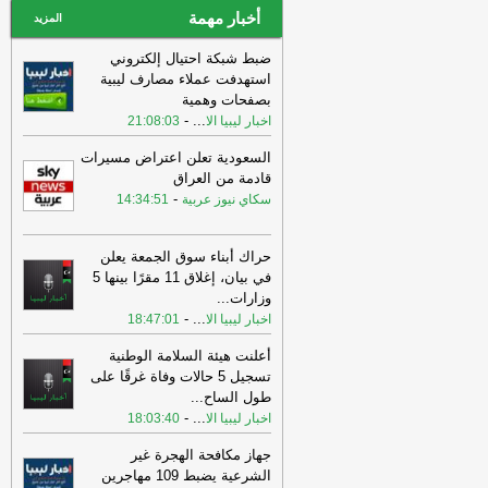
أخبار مهمة
المزيد
ضبط شبكة احتيال إلكتروني
استهدفت عملاء مصارف ليبية
بصفحات وهمية
-
...
اخبار ليبيا الا
21:08:03
السعودية تعلن اعتراض مسيرات
قادمة من العراق
-
سكاي نيوز عربية
14:34:51
حراك أبناء سوق الجمعة يعلن
في بيان، إغلاق 11 مقرًا بينها 5
وزارات
...
-
...
اخبار ليبيا الا
18:47:01
أعلنت هيئة السلامة الوطنية
تسجيل 5 حالات وفاة غرقًا على
طول الساح
...
-
...
اخبار ليبيا الا
18:03:40
جهاز مكافحة الهجرة غير
الشرعية يضبط 109 مهاجرين