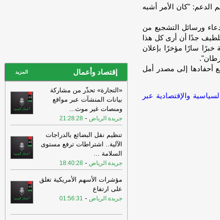
الدعم: "كان الأمر أشبه
21:33
بينهم باكستانيون وبنغال : مديرية
امن المرج الكبرى تتمكن من ضبط 29
عاء ورسائل التشجيع من
مهاجرًا غير شرعي بالساحل الشرقي.
-
لطيف جدًا أن أرى كل هذا
وكالة الأنباء الليبية
برًا سارًا مؤخرًا بإعلان
21:33
مسعود: الوقود الليبي أصبح
رطان".
«منجماً لنهب المال العام»
-
اخبار ليبيا الان
 أحفادها إلى مصدر أمل
إقتصاد وأعمال
المزيد
21:27
مشاهدة بث مباشر مباراة
برشلونة ضد اودينيزي يلا شوت الودية
«التجارة» تحذّر من مشاركة
السياسية والإقتصادية عبر
للموسم الجديد 2026
-
اخبار ليبيا الان
بيانات المنشآت عبر مواقع
ومنصات غير موث
...
21:25
الديباني: القبول بنظرية المؤامرة
-
جريدة الرياض
21:28:28
فوَّت على الليبيين فرصاً عديدة
-
اخبار ليبيا
الان
تنظيم نقل البضائع بالدراجات
الآلية.. اشتراطات ترفع مستوى
21:23
باريس على موعد للقاء تكالة
السلامة
...
وعقيلة صالح لدفع المسار السياسي
-
جريدة الرياض
والانتخابي في ليبيا
-
18:40:28
اخبار ليبيا الان
21:21
النائب الأول لرئيس مجلس النواب
مؤشرات الأسهم الأمريكية تغلق
“فوزي النويري” يصدر بيانا بشأن الأحداث
على ارتفاع
التي شهدته
-
اخبار ليبيا الان
-
جريدة الرياض
01:56:31
21:21
النائب الأول لرئيس مجلس النواب