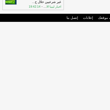
غير شرعيين خلال ح
...
-
...
اخبار ليبيا الا
19:42:14
موقعك
إعلانات
إتصل بنا